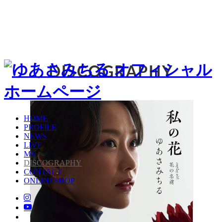
DISCOGRAPHY
HOME
PROFILE
NEWS
LIVE
MV
DISCOGRAPHY
CONTACT
ONLINESHOP