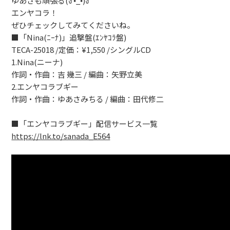
ゆあさも頑張る(ง •̀_•́)ง
エンヤコラ！
ONLINESHOP
ぜひチェックしてみてくださいね。
■「Nina(ﾆｰﾅ)」追撃盤(ｴﾝﾔｺﾗ盤)
TECA-25018 /定価：¥1,550 /シングルCD
1.Nina(ニーナ)
作詞・作曲：吉 幾三 / 編曲：矢野立美
2.エンヤコラブギー
作詞・作曲：ゆあさみちる / 編曲：田代修二
■「エンヤコラブギー」配信サービス一覧
https://lnk.to/sanada_E564