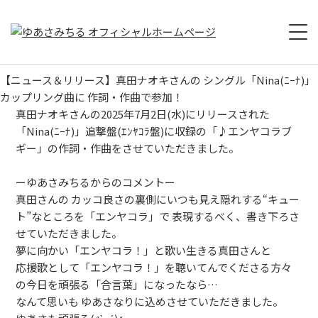
【ニュース＆リリース】真田ナオキさんの シングル「Nina(ﾆｰﾅ)」
HOME
カップリング曲に 作詞・作曲で参加！
真田ナオキさんの2025年7月2日(水)にリリースされた
PROFILE
「Nina(ﾆｰﾅ)」追撃盤(ｴﾝﾔｺﾗ盤)に収録の「♪エンヤコラブ
ギー」の作詞・作曲をさせていただきました。
NEWS
ーゆあさみちるからのコメントー
LIVE
真田さんの カッコ良さの裏側にいつも見え隠れする“キュー
ト”なところを「エンヤコラ」で 表現するべく、書き下ろさ
MV
せていただきました。
夢に向かい「エンヤコラ！」と歌い生きる真田さんと
DISCOGRAPHY
応援歌として「エンヤコラ！」を聴いてんでくださる方々
の今日を頑張る「合言葉」になったなら…
なんて思いも ゆあさなりに込めさせていただきました。
CONTACT