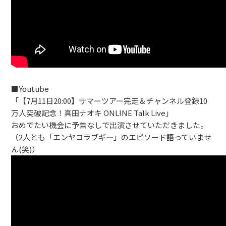
■Youtube
「【7月11日20:00】サマーツアー完走＆チャンネル登録10
万人突破記念！真田ナオキ ONLINE Talk Live」
おめでたい機会に予告なしで出演させていただきました。
（2人とも「エンヤコラブギ―」のエピソード語っていませ
ん(笑)）